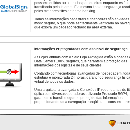
possam ser lidas ou alteradas por terceiros enquanto estão
transitando pela Internet. É o mesmo tipo de segurança usa
pelos melhores sites de home banking.
Todas as informações cadastrais e financeiras são enviadas
modo seguro, o que pode ser facilmente verificado no naveg
que exibirá um cadeado fechado na área externa.
Informações criptografadas com alto nível de segurança
As Lojas Virtuais com o Selo Loja Protegida estão alocadas
Data Centers 100% seguros, que garantem a proteção das
informações dos lojistas e de seus clientes.
Contando com tecnologias avançadas de hospedagem, toda
estrutura é monitorada 24 horas, garantindo segurança física
virtual de todos os dados.
Uma arquitetura avançada e Conexões IP redundantes de fi
óptica com diversas operadoras utilizando Protocolo BGP4,
garantem o transito seguro e protegido das informações,
proporcionando uma navegação tranqüila aos consumidores
LOJA P