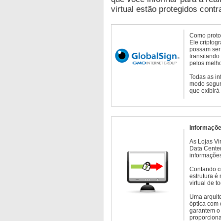
virtual estão protegidos contr
Como protoc
Ele criptog
possam ser 
transitando
pelos melho
Todas as in
modo seguro
que exibirá
Informaçõe
As Lojas Vi
Data Cente
informações
Contando c
estrutura é
virtual de 
Uma arquite
óptica com 
garantem o 
proporcion