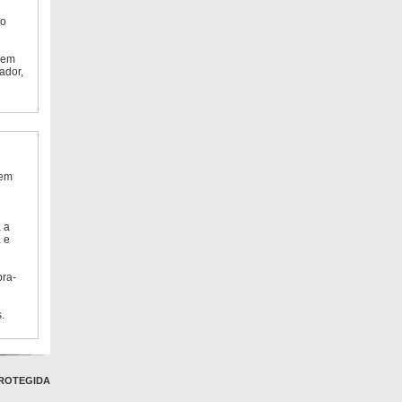
do
 em
ador,
 em
 a
 e
bra-
.
ROTEGIDA