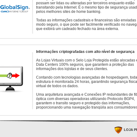
possam ser lidas ou alteradas por terceiros enquanto estão
transitando pela Internet. É o mesmo tipo de segurança usa
pelos melhores sites de home banking.
Todas as informações cadastrais e financeiras são enviadas
modo seguro, o que pode ser facilmente verificado no naveg
que exibirá um cadeado fechado na área externa.
Informações criptografadas com alto nível de segurança
As Lojas Virtuais com o Selo Loja Protegida estão alocadas
Data Centers 100% seguros, que garantem a proteção das
informações dos lojistas e de seus clientes.
Contando com tecnologias avançadas de hospedagem, toda
estrutura é monitorada 24 horas, garantindo segurança física
virtual de todos os dados.
Uma arquitetura avançada e Conexões IP redundantes de fi
óptica com diversas operadoras utilizando Protocolo BGP4,
garantem o transito seguro e protegido das informações,
proporcionando uma navegação tranqüila aos consumidores
LOJA P