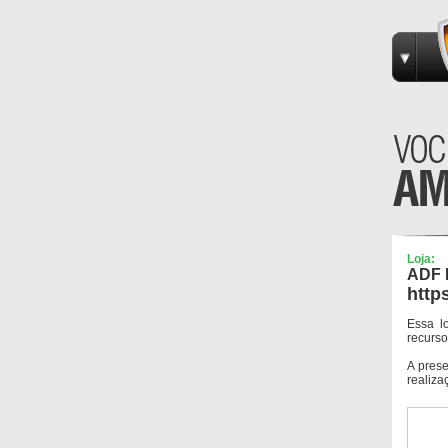
Loja:
ADF 
http
Essa l
recurso
A pres
realiza