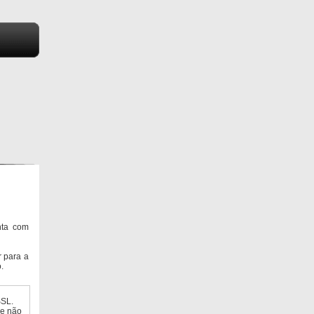
nta com
 para a
.
SSL.
ue não