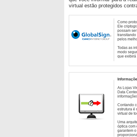
virtual estão protegidos contr
Como protoc
Ele criptog
possam ser 
transitando
pelos melho
Todas as in
modo seguro
que exibirá
Informaçõe
As Lojas Vi
Data Cente
informações
Contando c
estrutura é
virtual de 
Uma arquite
óptica com 
garantem o 
proporcion