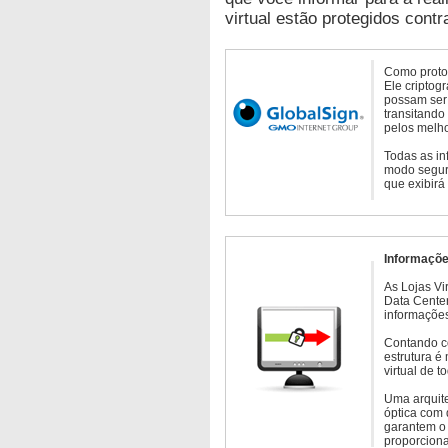
virtual estão protegidos contr
Como protoc
Ele criptog
possam ser 
transitando
pelos melho
Todas as in
modo seguro
que exibirá
Informaçõe
As Lojas Vi
Data Cente
informações
Contando c
estrutura é
virtual de 
Uma arquite
óptica com 
garantem o 
proporcion