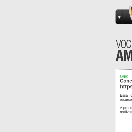
Loja:
Conec
http
Essa l
recurso
A pres
realiza