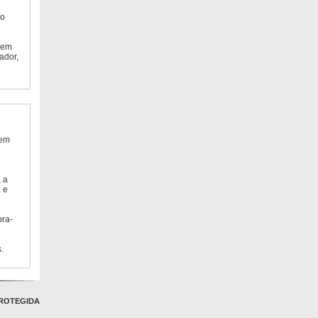
do
 em
ador,
 em
 a
 e
bra-
.
ROTEGIDA