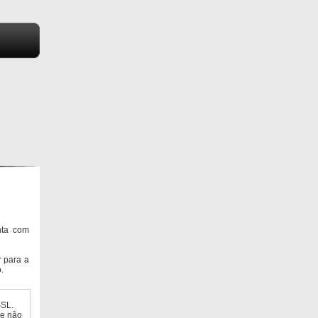
nta com
 para a
.
SSL.
ue não