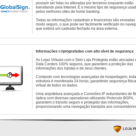
possam ser lidas ou alteradas por terceiros enquanto estão
transitando pela Internet. É o mesmo tipo de segurança usa
pelos melhores sites de home banking.
Todas as informações cadastrais e financeiras são enviadas
modo seguro, o que pode ser facilmente verificado no naveg
que exibirá um cadeado fechado na área externa.
Informações criptografadas com alto nível de segurança
As Lojas Virtuais com o Selo Loja Protegida estão alocadas
Data Centers 100% seguros, que garantem a proteção das
informações dos lojistas e de seus clientes.
Contando com tecnologias avançadas de hospedagem, toda
estrutura é monitorada 24 horas, garantindo segurança física
virtual de todos os dados.
Uma arquitetura avançada e Conexões IP redundantes de fi
óptica com diversas operadoras utilizando Protocolo BGP4,
garantem o transito seguro e protegido das informações,
proporcionando uma navegação tranqüila aos consumidores
LOJA P