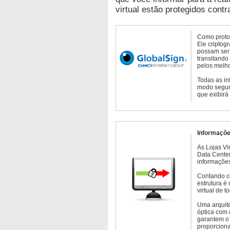
virtual estão protegidos contr
Como protoc
Ele criptog
possam ser 
transitando
pelos melho
Todas as in
modo seguro
que exibirá
Informaçõe
As Lojas Vi
Data Cente
informações
Contando c
estrutura é
virtual de 
Uma arquite
óptica com 
garantem o 
proporcion