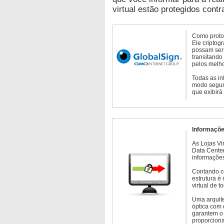
virtual estão protegidos contr
Como protoc
Ele criptog
possam ser 
transitando
pelos melho
Todas as in
modo seguro
que exibirá
Informaçõe
As Lojas Vi
Data Cente
informações
Contando c
estrutura é
virtual de 
Uma arquite
óptica com 
garantem o 
proporcion