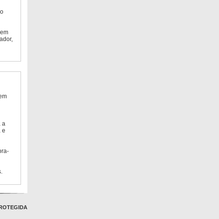
do
 em
ador,
 em
 a
 e
bra-
.
ROTEGIDA