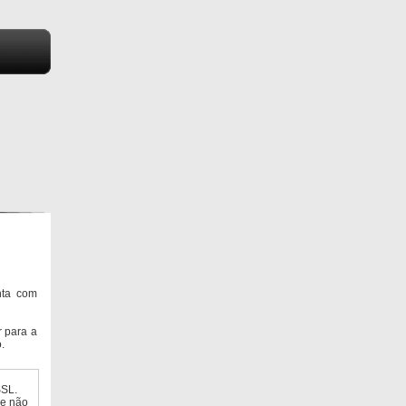
nta com
 para a
.
SSL.
ue não