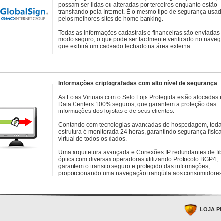
possam ser lidas ou alteradas por terceiros enquanto estão
transitando pela Internet. É o mesmo tipo de segurança usa
pelos melhores sites de home banking.
Todas as informações cadastrais e financeiras são enviadas
modo seguro, o que pode ser facilmente verificado no naveg
que exibirá um cadeado fechado na área externa.
Informações criptografadas com alto nível de segurança
As Lojas Virtuais com o Selo Loja Protegida estão alocadas
Data Centers 100% seguros, que garantem a proteção das
informações dos lojistas e de seus clientes.
Contando com tecnologias avançadas de hospedagem, toda
estrutura é monitorada 24 horas, garantindo segurança física
virtual de todos os dados.
Uma arquitetura avançada e Conexões IP redundantes de fi
óptica com diversas operadoras utilizando Protocolo BGP4,
garantem o transito seguro e protegido das informações,
proporcionando uma navegação tranqüila aos consumidores
LOJA P