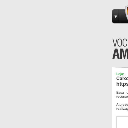
Loja:
Caixo
http
Essa l
recurso
A pres
realiza