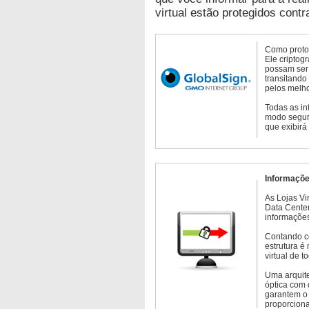
virtual estão protegidos contr
Como protoc
Ele criptog
possam ser 
transitando
pelos melho
Todas as in
modo seguro
que exibirá
Informaçõe
As Lojas Vi
Data Cente
informações
Contando c
estrutura é
virtual de 
Uma arquite
óptica com 
garantem o 
proporcion