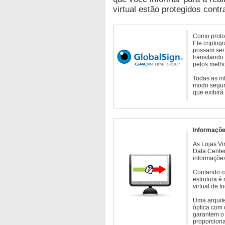
virtual estão protegidos contr
Como protoc
Ele criptog
possam ser 
transitando
pelos melho
Todas as in
modo seguro
que exibirá
Informaçõe
As Lojas Vi
Data Cente
informações
Contando c
estrutura é
virtual de 
Uma arquite
óptica com 
garantem o 
proporcion