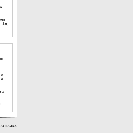
do
 em
ador,
 em
 a
 e
bra-
.
ROTEGIDA