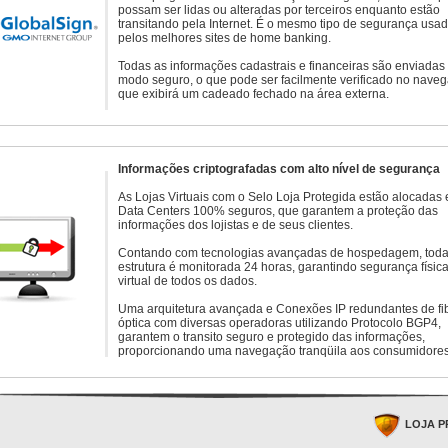
possam ser lidas ou alteradas por terceiros enquanto estão
transitando pela Internet. É o mesmo tipo de segurança usa
pelos melhores sites de home banking.
Todas as informações cadastrais e financeiras são enviadas
modo seguro, o que pode ser facilmente verificado no naveg
que exibirá um cadeado fechado na área externa.
Informações criptografadas com alto nível de segurança
As Lojas Virtuais com o Selo Loja Protegida estão alocadas
Data Centers 100% seguros, que garantem a proteção das
informações dos lojistas e de seus clientes.
Contando com tecnologias avançadas de hospedagem, toda
estrutura é monitorada 24 horas, garantindo segurança física
virtual de todos os dados.
Uma arquitetura avançada e Conexões IP redundantes de fi
óptica com diversas operadoras utilizando Protocolo BGP4,
garantem o transito seguro e protegido das informações,
proporcionando uma navegação tranqüila aos consumidores
LOJA P