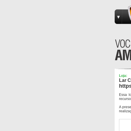
Loja:
Lar 
http
Essa l
recurso
A pres
realiza