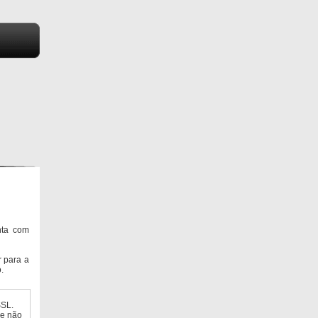
nta com
 para a
.
SSL.
ue não