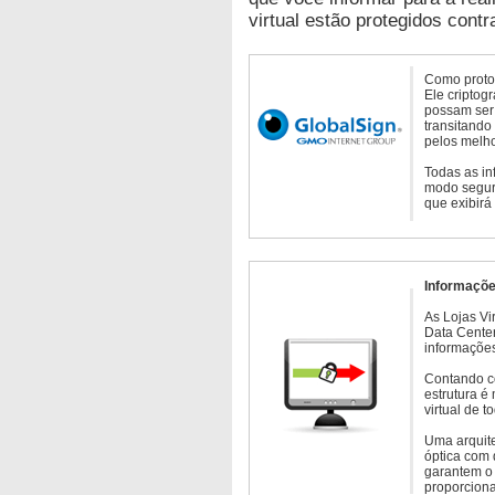
virtual estão protegidos contr
Como protoc
Ele criptog
possam ser 
transitando
pelos melho
Todas as in
modo seguro
que exibirá
Informaçõe
As Lojas Vi
Data Cente
informações
Contando c
estrutura é
virtual de 
Uma arquite
óptica com 
garantem o 
proporcion