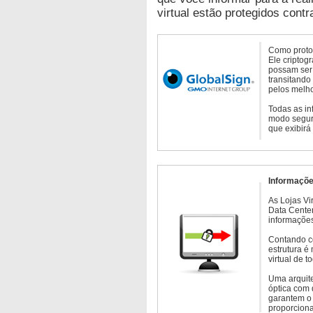
virtual estão protegidos contr
Como protoc
Ele criptog
possam ser 
transitando
pelos melho
Todas as in
modo seguro
que exibirá
Informaçõe
As Lojas Vi
Data Cente
informações
Contando c
estrutura é
virtual de 
Uma arquite
óptica com 
garantem o 
proporcion