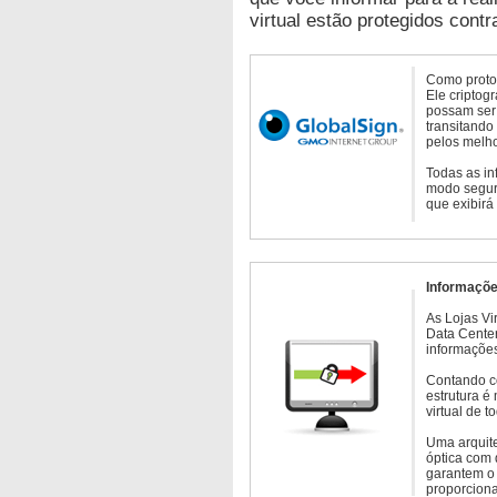
virtual estão protegidos contr
Como protoc
Ele criptog
possam ser 
transitando
pelos melho
Todas as in
modo seguro
que exibirá
Informaçõe
As Lojas Vi
Data Cente
informações
Contando c
estrutura é
virtual de 
Uma arquite
óptica com 
garantem o 
proporcion