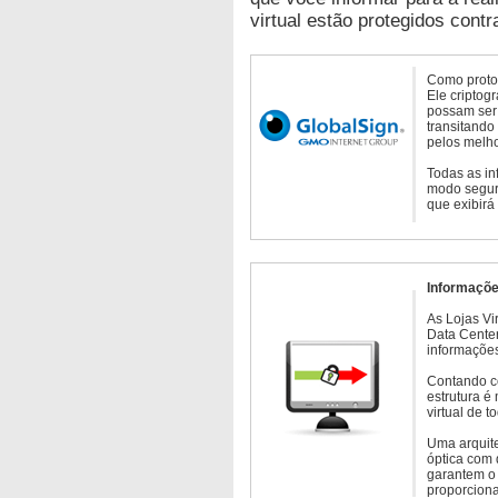
virtual estão protegidos contr
Como protoc
Ele criptog
possam ser 
transitando
pelos melho
Todas as in
modo seguro
que exibirá
Informaçõe
As Lojas Vi
Data Cente
informações
Contando c
estrutura é
virtual de 
Uma arquite
óptica com 
garantem o 
proporcion