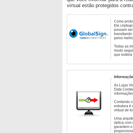
virtual estão protegidos contr
Como protoc
Ele criptog
possam ser 
transitando
pelos melho
Todas as in
modo seguro
que exibirá
Informaçõe
As Lojas Vi
Data Cente
informações
Contando c
estrutura é
virtual de 
Uma arquite
óptica com 
garantem o 
proporcion