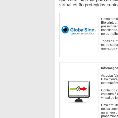
virtual estão protegidos contr
Como protoc
Ele criptog
possam ser 
transitando
pelos melho
Todas as in
modo seguro
que exibirá
Informaçõe
As Lojas Vi
Data Cente
informações
Contando c
estrutura é
virtual de 
Uma arquite
óptica com 
garantem o 
proporcion