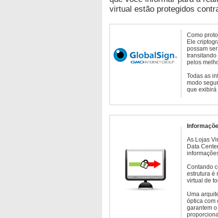
virtual estão protegidos contr
Como protoc
Ele criptog
possam ser 
transitando
pelos melho
Todas as in
modo seguro
que exibirá
Informaçõe
As Lojas Vi
Data Cente
informações
Contando c
estrutura é
virtual de 
Uma arquite
óptica com 
garantem o 
proporcion