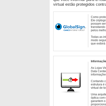
virtual estão protegidos contr
Como protoc
Ele criptog
possam ser 
transitando
pelos melho
Todas as in
modo seguro
que exibirá
Informaçõe
As Lojas Vi
Data Cente
informações
Contando c
estrutura é
virtual de 
Uma arquite
óptica com 
garantem o 
proporcion