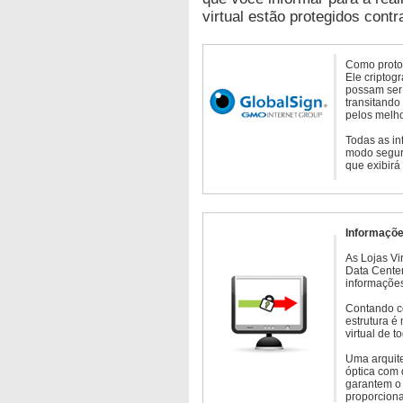
virtual estão protegidos contr
Como protoc
Ele criptog
possam ser 
transitando
pelos melho
Todas as in
modo seguro
que exibirá
Informaçõe
As Lojas Vi
Data Cente
informações
Contando c
estrutura é
virtual de 
Uma arquite
óptica com 
garantem o 
proporcion