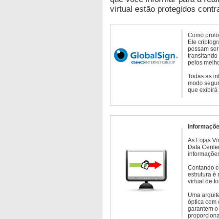
virtual estão protegidos contr
Como protoc
Ele criptog
possam ser 
transitando
pelos melho
Todas as in
modo seguro
que exibirá
Informaçõe
As Lojas Vi
Data Cente
informações
Contando c
estrutura é
virtual de 
Uma arquite
óptica com 
garantem o 
proporcion