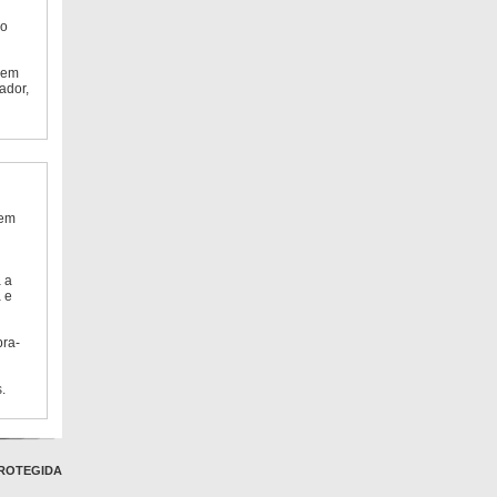
do
 em
ador,
 em
 a
 e
bra-
.
ROTEGIDA