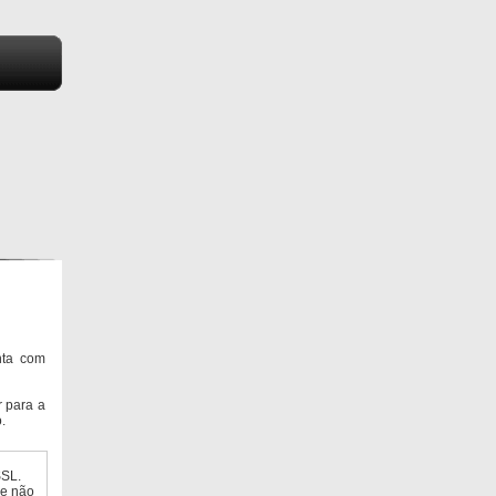
nta com
 para a
.
SSL.
ue não