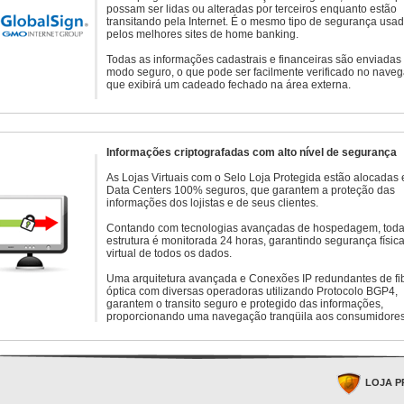
possam ser lidas ou alteradas por terceiros enquanto estão
transitando pela Internet. É o mesmo tipo de segurança usa
pelos melhores sites de home banking.
Todas as informações cadastrais e financeiras são enviadas
modo seguro, o que pode ser facilmente verificado no naveg
que exibirá um cadeado fechado na área externa.
Informações criptografadas com alto nível de segurança
As Lojas Virtuais com o Selo Loja Protegida estão alocadas
Data Centers 100% seguros, que garantem a proteção das
informações dos lojistas e de seus clientes.
Contando com tecnologias avançadas de hospedagem, toda
estrutura é monitorada 24 horas, garantindo segurança física
virtual de todos os dados.
Uma arquitetura avançada e Conexões IP redundantes de fi
óptica com diversas operadoras utilizando Protocolo BGP4,
garantem o transito seguro e protegido das informações,
proporcionando uma navegação tranqüila aos consumidores
LOJA P