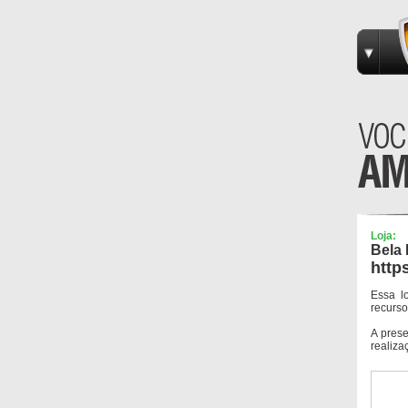
Loja:
Bela 
http
Essa l
recurso
A pres
realiza