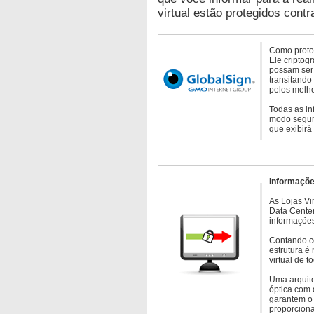
virtual estão protegidos contr
Como protoc
Ele criptog
possam ser 
transitando
pelos melho
Todas as in
modo seguro
que exibirá
Informaçõe
As Lojas Vi
Data Cente
informações
Contando c
estrutura é
virtual de 
Uma arquite
óptica com 
garantem o 
proporcion