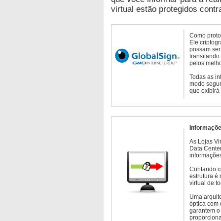
virtual estão protegidos contr
Como protoc
Ele criptog
possam ser 
transitando
pelos melho
Todas as in
modo seguro
que exibirá
Informaçõe
As Lojas Vi
Data Cente
informações
Contando c
estrutura é
virtual de 
Uma arquite
óptica com 
garantem o 
proporcion