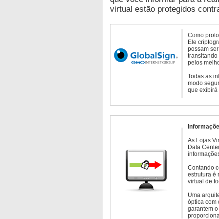
virtual estão protegidos contr
Como protoc
Ele criptog
possam ser 
transitando
pelos melho
Todas as in
modo seguro
que exibirá
Informaçõe
As Lojas Vi
Data Cente
informações
Contando c
estrutura é
virtual de 
Uma arquite
óptica com 
garantem o 
proporcion