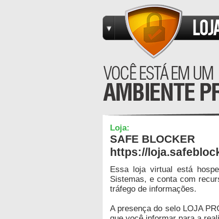
Loja:
SAFE BLOCKER
https://loja.safebloc
Essa loja virtual está hos
Sistemas, e conta com recur
tráfego de informações.
A presença do selo LOJA PR
que você informar para a real