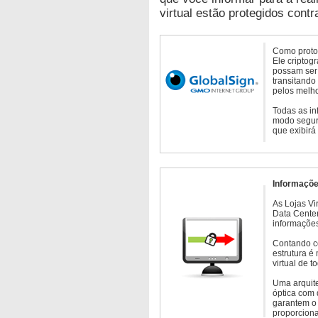
virtual estão protegidos contr
Como protoc
Ele criptog
possam ser 
transitando
pelos melho
Todas as in
modo seguro
que exibirá
Informaçõe
As Lojas Vi
Data Cente
informações
Contando c
estrutura é
virtual de 
Uma arquite
óptica com 
garantem o 
proporcion