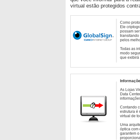
virtual estão protegidos contr
Como protoc
Ele criptog
possam ser 
transitando
pelos melho
Todas as in
modo seguro
que exibirá
Informaçõe
As Lojas Vi
Data Cente
informações
Contando c
estrutura é
virtual de 
Uma arquite
óptica com 
garantem o 
proporcion