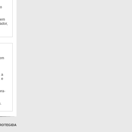
do
 em
ador,
 em
 a
 e
bra-
.
ROTEGIDA