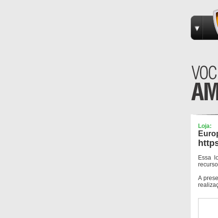
Loja:
Euro
http
Essa l
recurso
A pres
realiza