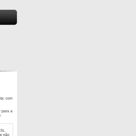
nta com
 para a
.
SSL.
ue não