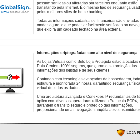
possam ser lidas ou alteradas por terceiros enquanto estão
transitando pela Internet. É o mesmo tipo de segurança usa
pelos melhores sites de home banking.
Todas as informações cadastrais e financeiras são enviadas
modo seguro, o que pode ser facilmente verificado no naveg
que exibirá um cadeado fechado na área externa.
Informações criptografadas com alto nível de segurança
As Lojas Virtuais com o Selo Loja Protegida estão alocadas
Data Centers 100% seguros, que garantem a proteção das
informações dos lojistas e de seus clientes.
Contando com tecnologias avançadas de hospedagem, toda
estrutura é monitorada 24 horas, garantindo segurança física
virtual de todos os dados.
Uma arquitetura avançada e Conexões IP redundantes de fi
óptica com diversas operadoras utilizando Protocolo BGP4,
garantem o transito seguro e protegido das informações,
proporcionando uma navegação tranqüila aos consumidores
LOJA P