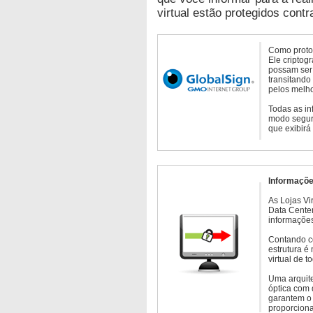
virtual estão protegidos contr
Como protoc
Ele criptog
possam ser 
transitando
pelos melho
Todas as in
modo seguro
que exibirá
Informaçõe
As Lojas Vi
Data Cente
informações
Contando c
estrutura é
virtual de 
Uma arquite
óptica com 
garantem o 
proporcion