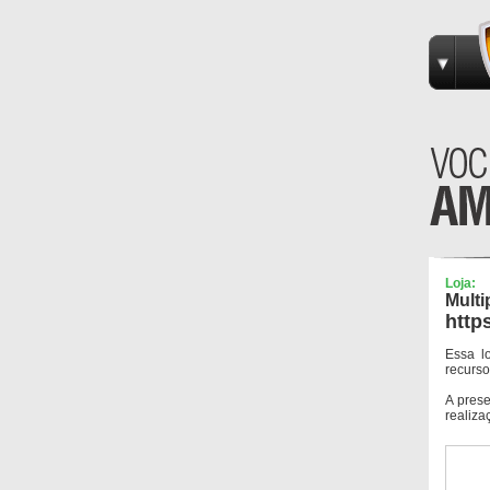
Loja:
Multi
http
Essa l
recurso
A pres
realiza