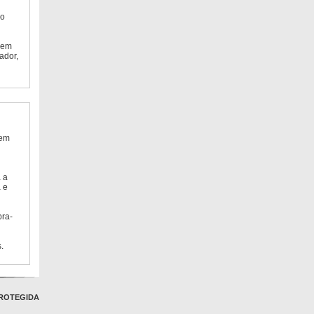
do
 em
ador,
 em
 a
 e
bra-
.
ROTEGIDA