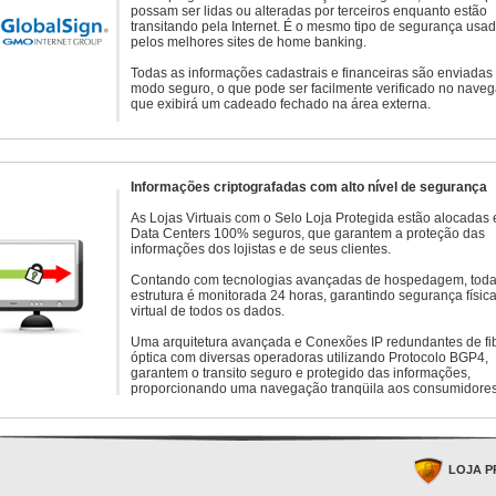
possam ser lidas ou alteradas por terceiros enquanto estão
transitando pela Internet. É o mesmo tipo de segurança usa
pelos melhores sites de home banking.
Todas as informações cadastrais e financeiras são enviadas
modo seguro, o que pode ser facilmente verificado no naveg
que exibirá um cadeado fechado na área externa.
Informações criptografadas com alto nível de segurança
As Lojas Virtuais com o Selo Loja Protegida estão alocadas
Data Centers 100% seguros, que garantem a proteção das
informações dos lojistas e de seus clientes.
Contando com tecnologias avançadas de hospedagem, toda
estrutura é monitorada 24 horas, garantindo segurança física
virtual de todos os dados.
Uma arquitetura avançada e Conexões IP redundantes de fi
óptica com diversas operadoras utilizando Protocolo BGP4,
garantem o transito seguro e protegido das informações,
proporcionando uma navegação tranqüila aos consumidores
LOJA P