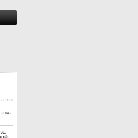
nta com
 para a
.
SSL.
ue não