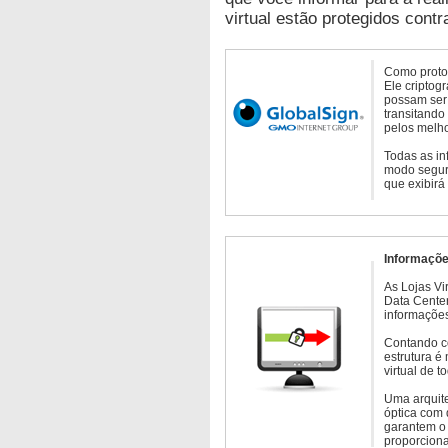
virtual estão protegidos contr
Como protoc
Ele criptog
possam ser 
transitando
pelos melho
Todas as in
modo seguro
que exibirá
Informaçõe
As Lojas Vi
Data Cente
informações
Contando c
estrutura é
virtual de 
Uma arquite
óptica com 
garantem o 
proporcion