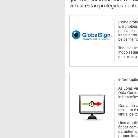
virtual estão protegidos contr
Como protoc
Ele criptog
possam ser 
transitando
pelos melho
Todas as in
modo seguro
que exibirá
Informaçõe
As Lojas Vi
Data Cente
informações
Contando c
estrutura é
virtual de 
Uma arquite
óptica com 
garantem o 
proporcion