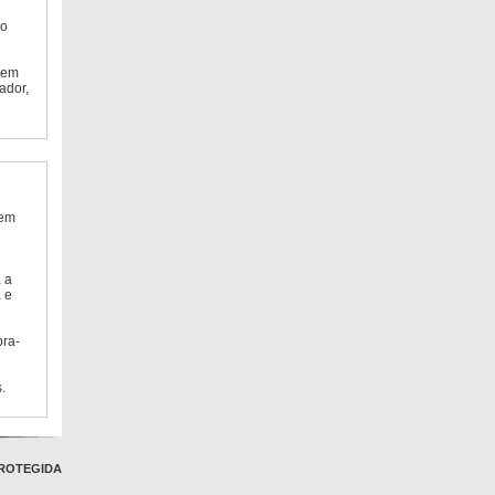
do
 em
ador,
 em
 a
 e
bra-
.
ROTEGIDA