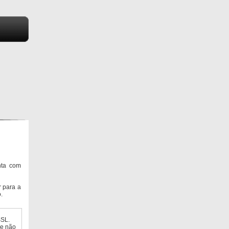
nta com
 para a
.
SSL.
ue não