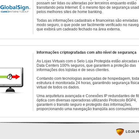
possam ser lidas ou alteradas por terceiros enquanto estão
transitando pela Internet. É o mesmo tipo de segurança usa
pelos melhores sites de home banking.
Todas as informações cadastrais e financeiras são enviadas
modo seguro, o que pode ser facilmente verificado no naveg
que exibirá um cadeado fechado na área externa.
Informações criptografadas com alto nível de segurança
As Lojas Virtuais com o Selo Loja Protegida estão alocadas
Data Centers 100% seguros, que garantem a proteção das
informações dos lojistas e de seus clientes.
Contando com tecnologias avançadas de hospedagem, toda
estrutura é monitorada 24 horas, garantindo segurança física
virtual de todos os dados.
Uma arquitetura avançada e Conexões IP redundantes de fi
óptica com diversas operadoras utilizando Protocolo BGP4,
garantem o transito seguro e protegido das informações,
proporcionando uma navegação tranqüila aos consumidores
LOJA P