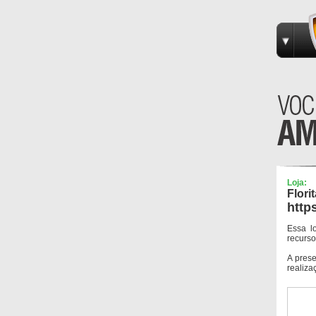
Loja:
Flori
http
Essa l
recurso
A pres
realiza