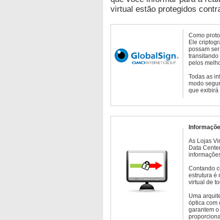
virtual estão protegidos contr
Como protoc
Ele criptog
possam ser 
transitando
pelos melho
Todas as in
modo seguro
que exibirá
Informaçõe
As Lojas Vi
Data Cente
informações
Contando c
estrutura é
virtual de 
Uma arquite
óptica com 
garantem o 
proporcion