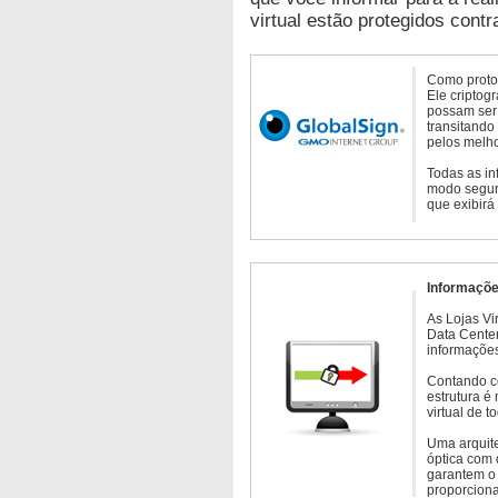
virtual estão protegidos contr
Como protoc
Ele criptog
possam ser 
transitando
pelos melho
Todas as in
modo seguro
que exibirá
Informaçõe
As Lojas Vi
Data Cente
informações
Contando c
estrutura é
virtual de 
Uma arquite
óptica com 
garantem o 
proporcion