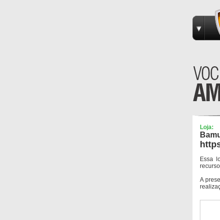
Loja:
Bamu
http
Essa l
recurso
A pres
realiza