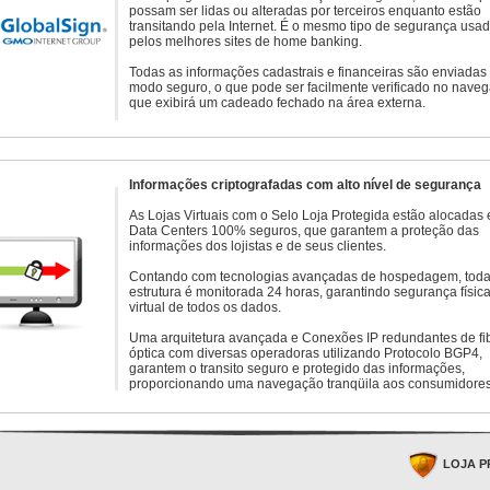
possam ser lidas ou alteradas por terceiros enquanto estão
transitando pela Internet. É o mesmo tipo de segurança usa
pelos melhores sites de home banking.
Todas as informações cadastrais e financeiras são enviadas
modo seguro, o que pode ser facilmente verificado no naveg
que exibirá um cadeado fechado na área externa.
Informações criptografadas com alto nível de segurança
As Lojas Virtuais com o Selo Loja Protegida estão alocadas
Data Centers 100% seguros, que garantem a proteção das
informações dos lojistas e de seus clientes.
Contando com tecnologias avançadas de hospedagem, toda
estrutura é monitorada 24 horas, garantindo segurança física
virtual de todos os dados.
Uma arquitetura avançada e Conexões IP redundantes de fi
óptica com diversas operadoras utilizando Protocolo BGP4,
garantem o transito seguro e protegido das informações,
proporcionando uma navegação tranqüila aos consumidores
LOJA P