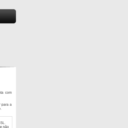
nta com
 para a
.
SSL.
ue não