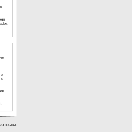
do
 em
ador,
 em
 a
 e
bra-
.
ROTEGIDA