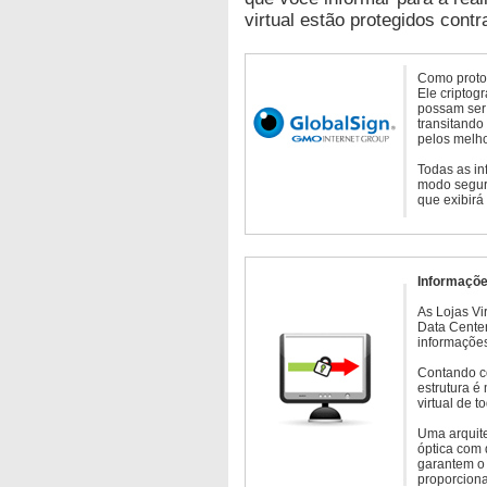
virtual estão protegidos contr
Como protoc
Ele criptog
possam ser 
transitando
pelos melho
Todas as in
modo seguro
que exibirá
Informaçõe
As Lojas Vi
Data Cente
informações
Contando c
estrutura é
virtual de 
Uma arquite
óptica com 
garantem o 
proporcion