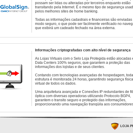
possam ser lidas ou alteradas por terceiros enquanto estão
transitando pela Internet. É o mesmo tipo de segurança usa
pelos melhores sites de home banking.
Todas as informações cadastrais e financeiras são enviadas
modo seguro, o que pode ser facilmente verificado no naveg
que exibirá um cadeado fechado na área externa.
Informações criptografadas com alto nível de segurança
As Lojas Virtuais com o Selo Loja Protegida estão alocadas
Data Centers 100% seguros, que garantem a proteção das
informações dos lojistas e de seus clientes.
Contando com tecnologias avançadas de hospedagem, toda
estrutura é monitorada 24 horas, garantindo segurança física
virtual de todos os dados.
Uma arquitetura avançada e Conexões IP redundantes de fi
óptica com diversas operadoras utilizando Protocolo BGP4,
garantem o transito seguro e protegido das informações,
proporcionando uma navegação tranqüila aos consumidores
LOJA P