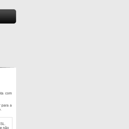
nta com
 para a
.
SSL.
ue não