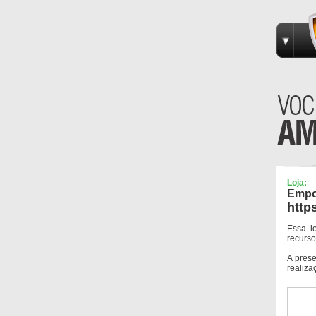
Loja:
Empor
http
Essa l
recurso
A pres
realiza