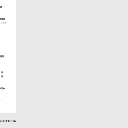
do
 em
ador,
 em
 a
 e
bra-
.
ROTEGIDA