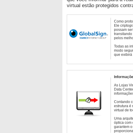
virtual estão protegidos contr
Como protoc
Ele criptog
possam ser 
transitando
pelos melho
Todas as in
modo seguro
que exibirá
Informaçõe
As Lojas Vi
Data Cente
informações
Contando c
estrutura é
virtual de 
Uma arquite
óptica com 
garantem o 
proporcion