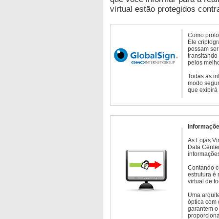
virtual estão protegidos contr
Como protoc
Ele criptog
possam ser 
transitando
pelos melho
Todas as in
modo seguro
que exibirá
Informaçõe
As Lojas Vi
Data Cente
informações
Contando c
estrutura é
virtual de 
Uma arquite
óptica com 
garantem o 
proporcion