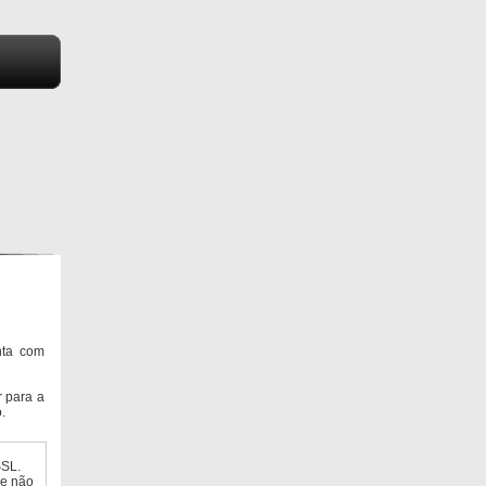
nta com
 para a
.
SSL.
ue não