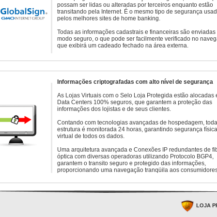
possam ser lidas ou alteradas por terceiros enquanto estão
transitando pela Internet. É o mesmo tipo de segurança usa
pelos melhores sites de home banking.
Todas as informações cadastrais e financeiras são enviadas
modo seguro, o que pode ser facilmente verificado no naveg
que exibirá um cadeado fechado na área externa.
Informações criptografadas com alto nível de segurança
As Lojas Virtuais com o Selo Loja Protegida estão alocadas
Data Centers 100% seguros, que garantem a proteção das
informações dos lojistas e de seus clientes.
Contando com tecnologias avançadas de hospedagem, toda
estrutura é monitorada 24 horas, garantindo segurança física
virtual de todos os dados.
Uma arquitetura avançada e Conexões IP redundantes de fi
óptica com diversas operadoras utilizando Protocolo BGP4,
garantem o transito seguro e protegido das informações,
proporcionando uma navegação tranqüila aos consumidores
LOJA P