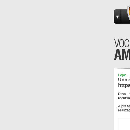
Loja:
Unni
http
Essa l
recurso
A pres
realiza