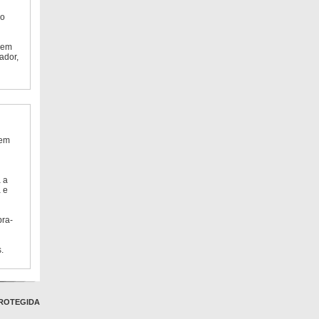
do
 em
ador,
 em
 a
 e
bra-
.
ROTEGIDA