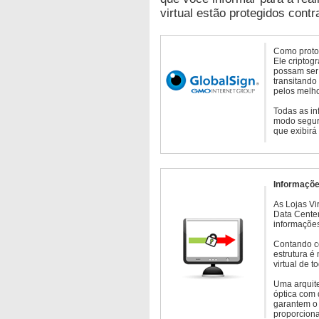
virtual estão protegidos contr
Como protoc
Ele criptog
possam ser 
transitando
pelos melho
Todas as in
modo seguro
que exibirá
Informaçõe
As Lojas Vi
Data Cente
informações
Contando c
estrutura é
virtual de 
Uma arquite
óptica com 
garantem o 
proporcion