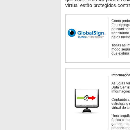
virtual estão protegidos contr
Como protoc
Ele criptog
possam ser 
transitando
pelos melho
Todas as in
modo seguro
que exibirá
Informaçõe
As Lojas Vi
Data Cente
informações
Contando c
estrutura é
virtual de 
Uma arquite
óptica com 
garantem o 
proporcion