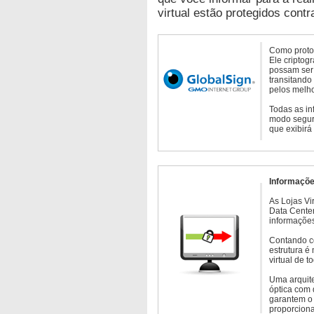
virtual estão protegidos contr
Como protoc
Ele criptog
possam ser 
transitando
pelos melho
Todas as in
modo seguro
que exibirá
Informaçõe
As Lojas Vi
Data Cente
informações
Contando c
estrutura é
virtual de 
Uma arquite
óptica com 
garantem o 
proporcion