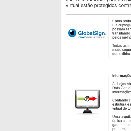
virtual estão protegidos contr
Como protoc
Ele criptog
possam ser 
transitando
pelos melho
Todas as in
modo seguro
que exibirá
Informaçõe
As Lojas Vi
Data Cente
informações
Contando c
estrutura é
virtual de 
Uma arquite
óptica com 
garantem o 
proporcion