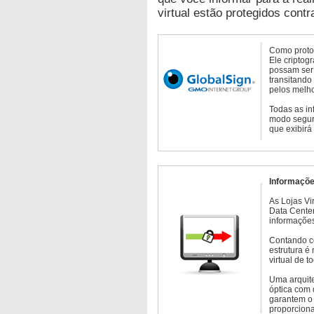
virtual estão protegidos contr
Como protoc
Ele criptog
possam ser 
transitando
pelos melho
Todas as in
modo seguro
que exibirá
Informaçõe
As Lojas Vi
Data Cente
informações
Contando c
estrutura é
virtual de 
Uma arquite
óptica com 
garantem o 
proporcion