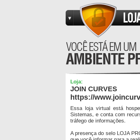
Loja:
JOIN CURVES
https://www.joincur
Essa loja virtual está hos
Sistemas, e conta com recur
tráfego de informações.
A presença do selo LOJA PR
que você informar para a real