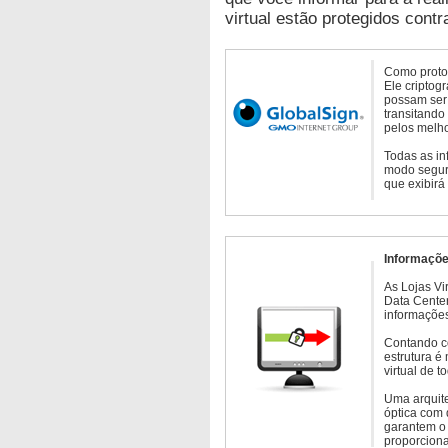
virtual estão protegidos contr
Como protoc
Ele criptog
possam ser 
transitando
pelos melho
Todas as in
modo seguro
que exibirá
Informaçõe
As Lojas Vi
Data Cente
informações
Contando c
estrutura é
virtual de 
Uma arquite
óptica com 
garantem o 
proporcion