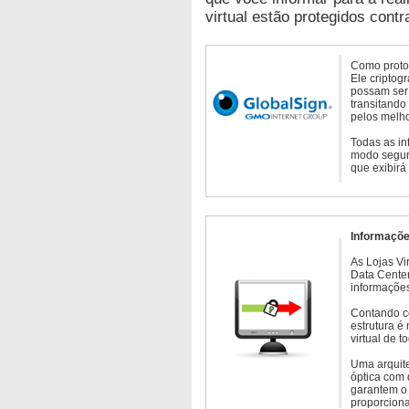
virtual estão protegidos contr
Como protoc
Ele criptog
possam ser 
transitando
pelos melho
Todas as in
modo seguro
que exibirá
Informaçõe
As Lojas Vi
Data Cente
informações
Contando c
estrutura é
virtual de 
Uma arquite
óptica com 
garantem o 
proporcion