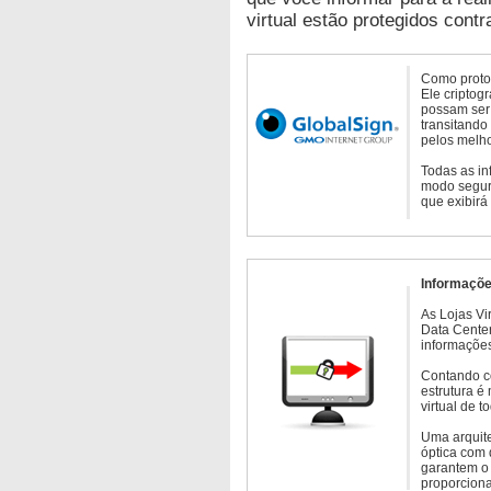
virtual estão protegidos contr
Como protoc
Ele criptog
possam ser 
transitando
pelos melho
Todas as in
modo seguro
que exibirá
Informaçõe
As Lojas Vi
Data Cente
informações
Contando c
estrutura é
virtual de 
Uma arquite
óptica com 
garantem o 
proporcion